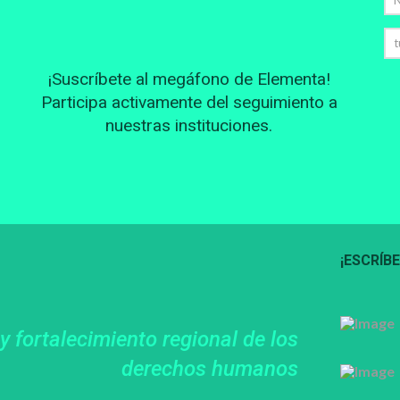
¡Suscríbete al megáfono de Elementa!
Participa activamente del seguimiento a
nuestras instituciones.
¡ESCRÍB
ESCRÍBE
 fortalecimiento regional de los
derechos humanos