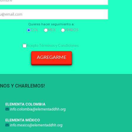
Quieres hacer seguimiento a:
COL
MEX
AMBOS
Acepto Términos y Condiciones
ENOS Y CHARLEMOS!
NOS Y CHARLEMOS!
ELEMENTA COLOMBIA
info.colombia@elementaddhh.org
ELEMENTA MÉXICO
info.mexico@elementaddhh.org